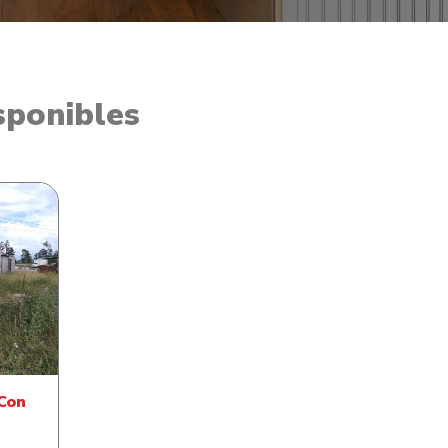
sponibles
Con
fé
Con