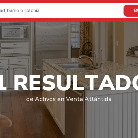
B
1
R
E
S
U
L
T
A
D
de Activos en Venta Atlántida