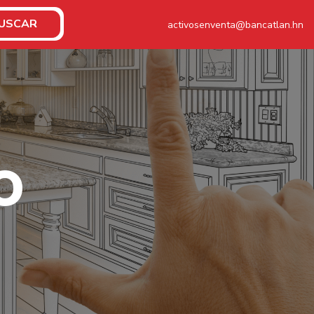
USCAR
activosenventa@bancatlan.hn
O