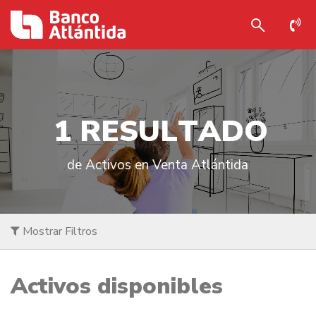
1
R
E
S
U
L
T
A
D
O
de Activos en Venta Atlántida
Mostrar Filtros
Activos disponibles