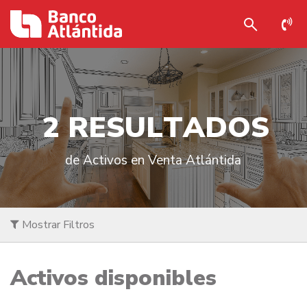
2
R
E
S
U
L
T
A
D
O
S
de Activos en Venta Atlántida
Mostrar Filtros
Activos disponibles