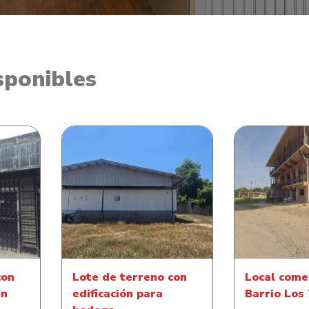
sponibles
 Local
Lote de terreno con
Local comerc
o El
edificación para bodega
Los Tr
con
Lote de terreno con
Local come
en
edificación para
Barrio Los