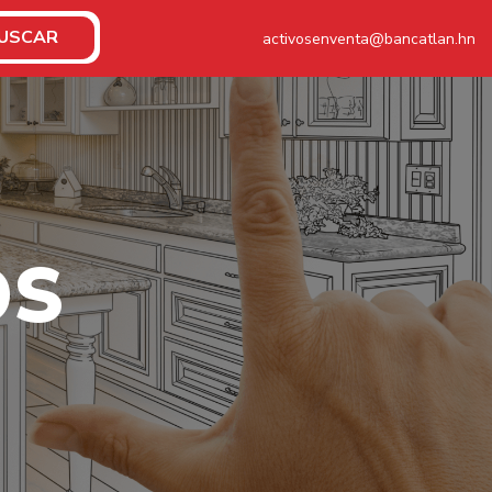
USCAR
activosenventa@bancatlan.hn
O
S