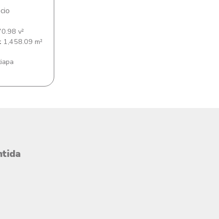
cio
0.98 v²
:
1,458.09 m²
tiapa
ntida