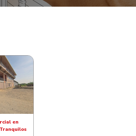
ial en Barrio
anquilos
rcial en
 Tranquilos