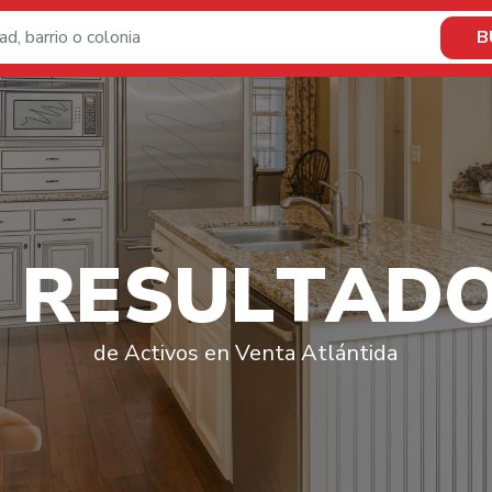
B
R
E
S
U
L
T
A
D
de Activos en Venta Atlántida