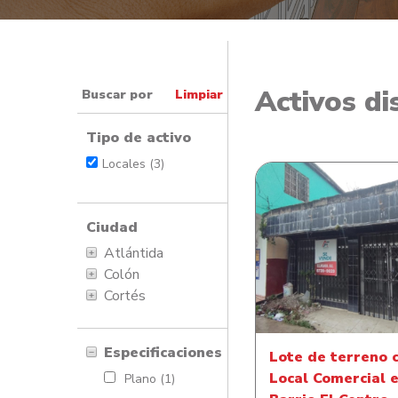
Activos di
Buscar por
Limpiar
Tipo de activo
Locales (3)
Ciudad
Lote de terreno con
Atlántida
Comercial en Barri
Colón
Centro
Cortés
Especificaciones
Lote de terreno 
Local Comercial 
Plano (1)