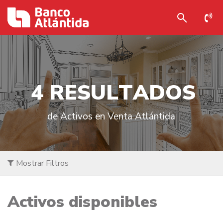
4
R
E
S
U
L
T
A
D
O
S
de Activos en Venta Atlántida
Mostrar Filtros
Activos disponibles