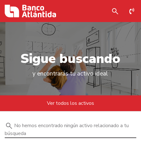
S
i
g
u
e
b
u
s
c
a
n
d
o
y encontrarás tu activo ideal
Ver todos los activos
No hemos encontrado ningún activo relacionado a tu
búsqueda