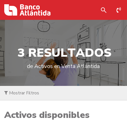
3
R
E
S
U
L
T
A
D
O
S
de Activos en Venta Atlántida
Mostrar Filtros
Activos disponibles