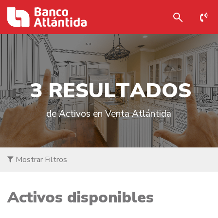
3
R
E
S
U
L
T
A
D
O
S
de Activos en Venta Atlántida
Mostrar Filtros
Activos disponibles