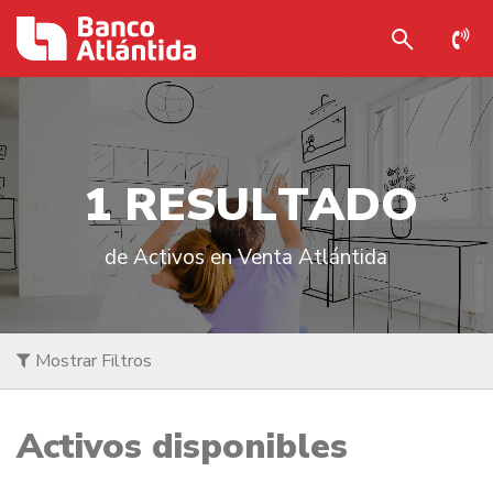
1
R
E
S
U
L
T
A
D
O
de Activos en Venta Atlántida
Mostrar Filtros
Activos disponibles