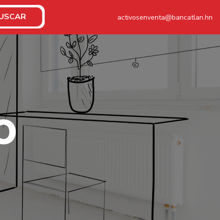
USCAR
activosenventa@bancatlan.hn
O