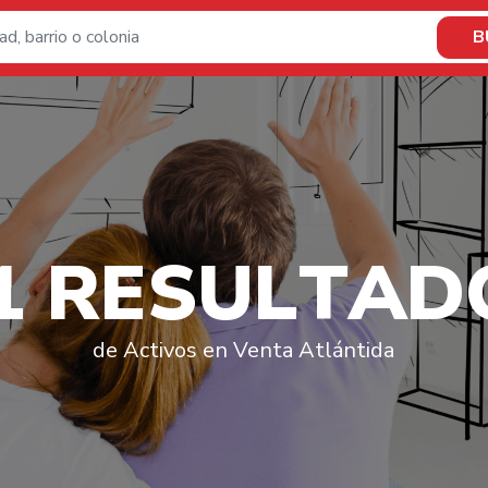
B
1
R
E
S
U
L
T
A
D
de Activos en Venta Atlántida