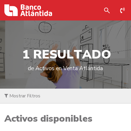
1
R
E
S
U
L
T
A
D
O
de Activos en Venta Atlántida
Mostrar Filtros
Activos disponibles