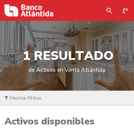
1
R
E
S
U
L
T
A
D
O
de Activos en Venta Atlántida
Mostrar Filtros
Activos disponibles