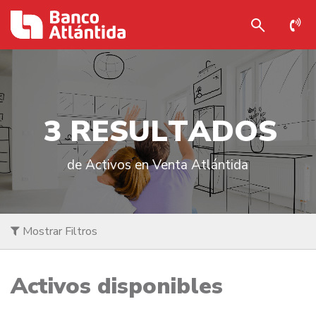
3
R
E
S
U
L
T
A
D
O
S
de Activos en Venta Atlántida
Mostrar Filtros
Activos disponibles