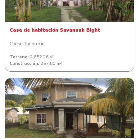
Casa de habitación Savannah Bight
Casa de habitación Savannah Bight
Consultar precio
Terreno:
2,652.26 v²
Construcción:
267.80 m²
Casa de habitación en Savanna Bight