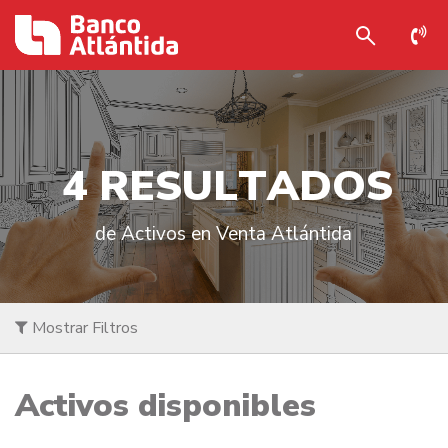
4
R
E
S
U
L
T
A
D
O
S
de Activos en Venta Atlántida
Mostrar Filtros
Activos disponibles