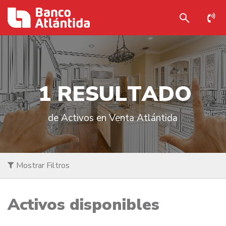
1
R
E
S
U
L
T
A
D
O
de Activos en Venta Atlántida
Mostrar Filtros
Activos disponibles