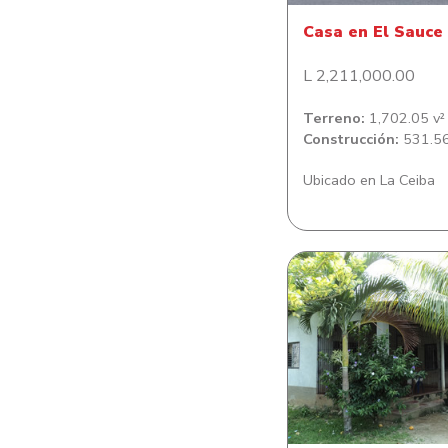
Casa en El Sauce
L 2,211,000.00
Terreno:
1,702.05 v²
Construcción:
531.56
Ubicado en La Ceiba
Casa de habitació
colonia César Mart