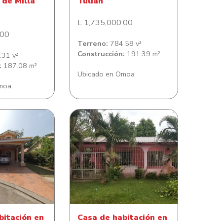
de Milla
Tulian
L 1,735,000.00
.00
Terreno:
784.58 v²
Construcción:
191.39 m²
31 v²
:
187.08 m²
Ubicado en Omoa
moa
bitación en
Casa de habitación en
l Quinta El
Lomitas del Este
rado
bitación en
Casa de habitación en