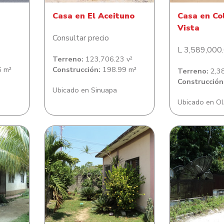
Casa en El Aceituno
Casa en Co
Vista
Consultar precio
L 3,589,000
Terreno:
123,706.23 v²
 m²
Construcción:
198.99 m²
Terreno:
2,38
Construcción
Ubicado en Sinuapa
Ubicado en Ol
n en
Casa de habitación en
Casa de habit
ínez
residencial Los Castaños
Las M