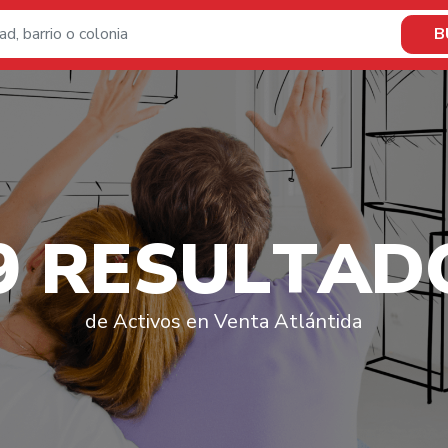
B
9
R
E
S
U
L
T
A
D
de Activos en Venta Atlántida