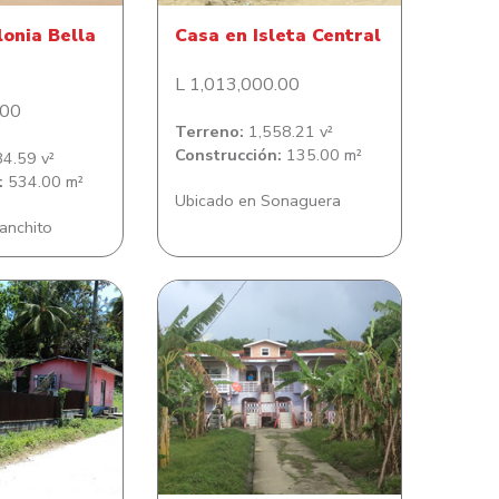
lonia Bella
Casa en Isleta Central
L 1,013,000.00
.00
Terreno:
1,558.21 v²
Construcción:
135.00 m²
4.59 v²
:
534.00 m²
Ubicado en Sonaguera
anchito
ación en barrio
Casa de habitación
ercedes
Savannah Bight