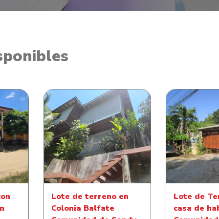
sponibles
Lote de terreno en Colonia
Lote de Ter
casa de
Balfate Comunidad de
de habitacio
Sandy Bay
de Mill
con
Lote de terreno en
Lote de Te
ón
Colonia Balfate
casa de ha