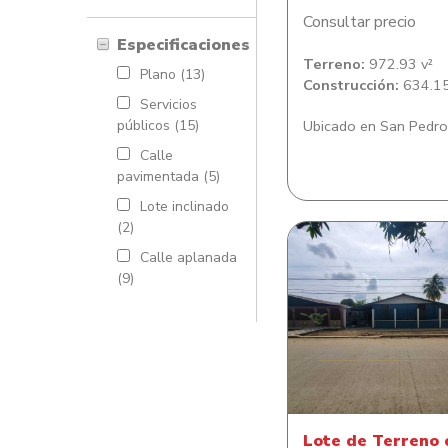
Consultar precio
Especificaciones
Terreno:
972.93 v²
Plano (13)
Construcción:
634.15
Servicios
públicos (15)
Ubicado en San Pedro
Calle
pavimentada (5)
Lote inclinado
(2)
Calle aplanada
(9)
Lote de Terreno co
de habitacion en Co
Sitraterco
Lote de Terreno 