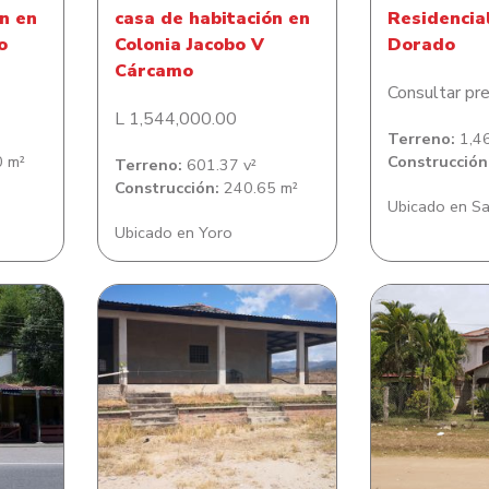
n en
casa de habitación en
Residencia
o
Colonia Jacobo V
Dorado
Cárcamo
Consultar pre
L 1,544,000.00
Terreno:
1,46
 m²
Construcción
Terreno:
601.37 v²
Construcción:
240.65 m²
Ubicado en Sa
Ubicado en Yoro
ce
Casa en El Aceituno
Casa en Colon