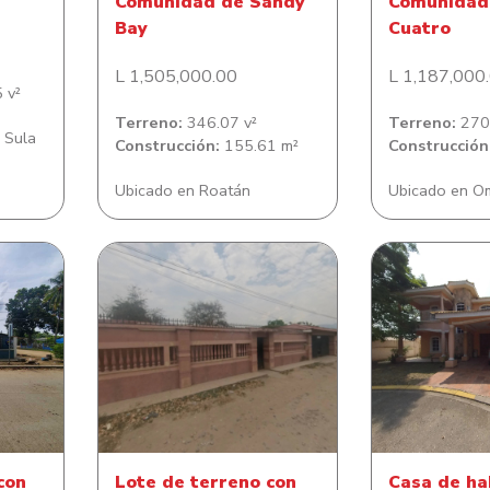
Comunidad de Sandy
Comunidad 
Bay
Cuatro
L 1,505,000.00
L 1,187,000
 v²
Terreno:
346.07 v²
Terreno:
270.
 Sula
Construcción:
155.61 m²
Construcción
Ubicado en Roatán
Ubicado en O
n casa
Lote de terreno con casa de
Casa de ha
lonia
habitación en Colonia Jacobo
Residencia
V Cárcamo
Do
con
Lote de terreno con
Casa de ha