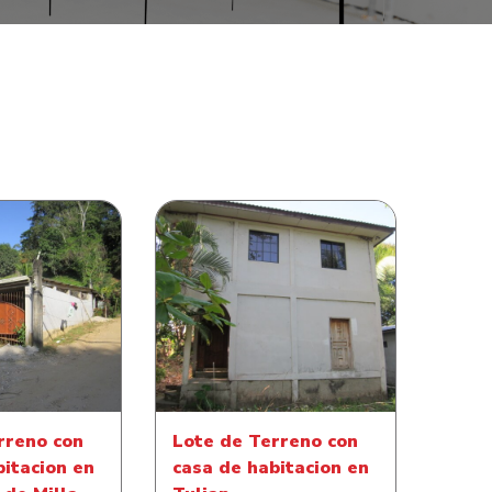
reno con casa
Lote de Terreno con casa
n en Comunidad
de habitacion en Tulian
a Cuatro
rreno con
Lote de Terreno con
bitacion en
casa de habitacion en