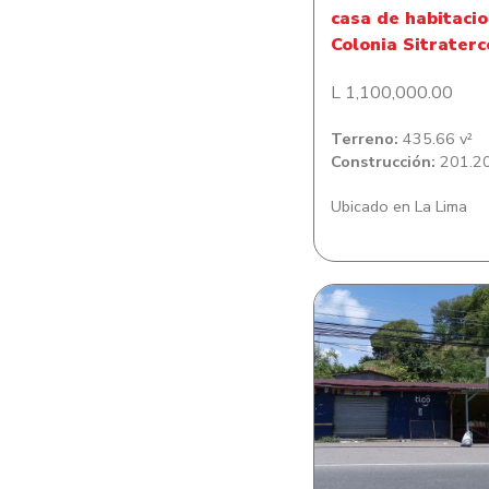
casa de habitacio
Colonia Sitraterc
L 1,100,000.00
Terreno:
435.66 v²
Construcción:
201.20
Ubicado en La Lima
Casa en El Sau