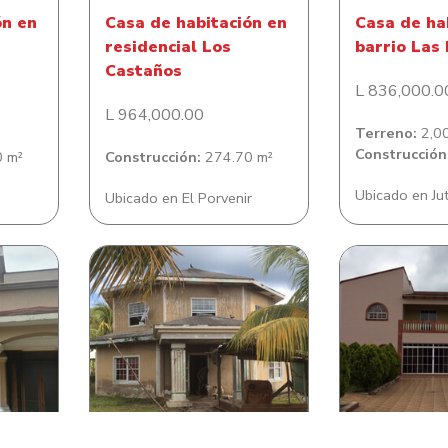
ón en
Casa de habitación en
Casa de ha
residencial Los
barrio Las
Castaños
L 836,000.0
L 964,000.00
Terreno:
2,00
Construcción
 m²
Construcción:
274.70 m²
Ubicado en Ju
Ubicado en El Porvenir
n en
Casa de habitación en
Casa de ha
e
Savanna Bight
Residencia