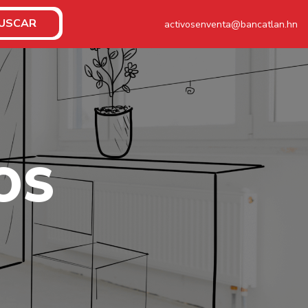
USCAR
activosenventa@bancatlan.hn
O
S