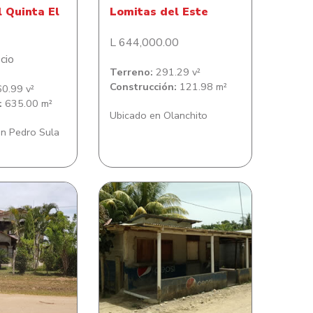
l Quinta El
Lomitas del Este
L 644,000.00
cio
Terreno:
291.29 v²
Construcción:
121.98 m²
0.99 v²
:
635.00 m²
Ubicado en Olanchito
n Pedro Sula
ia Bella Vista
Casa en Isleta Central