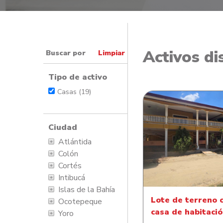
Activos di
Buscar por
Limpiar
Tipo de activo
Casas (19)
Ciudad
Atlántida
Lote de terreno con 
Colón
habitación
Cortés
Intibucá
Islas de la Bahía
Lote de terreno 
Ocotepeque
casa de habitaci
Yoro