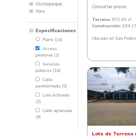
Ocotepeque
Consultar precio
Yoro
Terreno:
972.93 v²
Construcción:
634.15
Especificaciones
Ubicado en San Pedro
Plano (14)
Acceso
peatonal (1)
Servicios
públicos (16)
Calle
pavimentada (5)
Lote inclinado
Lote de Terreno co
(2)
de habitacion en Co
Calle aplanada
Sitraterco
(9)
Lote de Terreno 