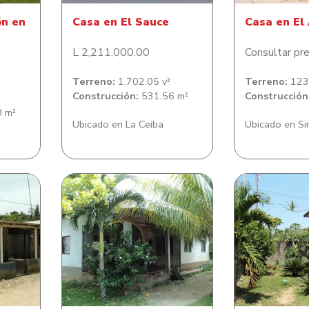
ón en
Casa en El Sauce
Casa en El
L 2,211,000.00
Consultar pre
Terreno:
1,702.05 v²
Terreno:
123,
Construcción:
531.56 m²
Construcción
 m²
Ubicado en La Ceiba
Ubicado en S
Casa de habitación en
Casa de ha
tral
colonia César Martínez
residencial