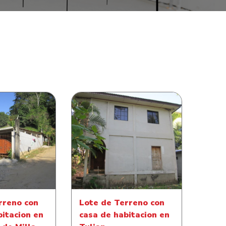
reno con casa
Lote de Terreno con casa
n en Comunidad
de habitacion en Tulian
a Cuatro
rreno con
Lote de Terreno con
bitacion en
casa de habitacion en