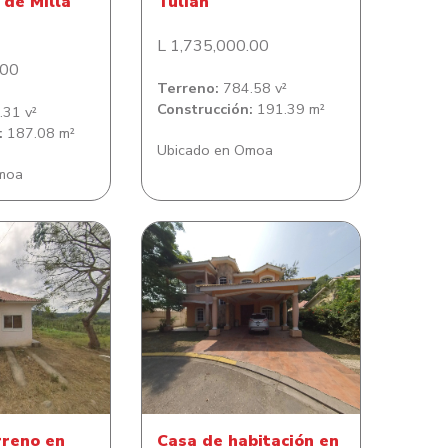
de Milla
Tulian
L 1,735,000.00
.00
Terreno:
784.58 v²
Construcción:
191.39 m²
31 v²
:
187.08 m²
Ubicado en Omoa
moa
Casa de habitación en
eno en Colonia
Residencial Quinta El
 Martha
Dorado
rreno en
Casa de habitación en