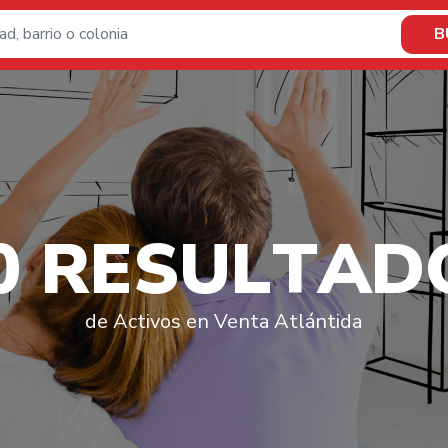
B
0
R
E
S
U
L
T
A
D
de Activos en Venta Atlántida