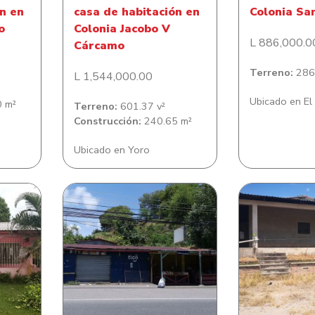
n en
casa de habitación en
Colonia Sa
o
Colonia Jacobo V
L 886,000.0
Cárcamo
Terreno:
286.
L 1,544,000.00
Ubicado en El
 m²
Terreno:
601.37 v²
Construcción:
240.65 m²
Ubicado en Yoro
n en
Casa en El Sauce
Casa en E
te