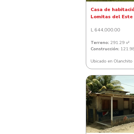
Casa de habitaci
Lomitas del Este
L 644,000.00
Terreno:
291.29 v²
Construcción:
121.98
Ubicado en Olanchito
Casa en Isleta Cen