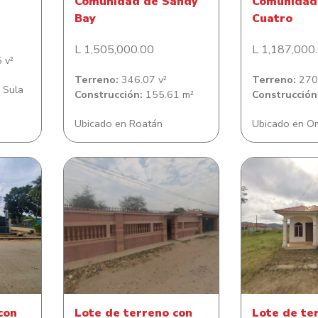
Comunidad de Sandy
Comunidad 
Bay
Cuatro
L 1,505,000.00
L 1,187,000
 v²
Terreno:
346.07 v²
Terreno:
270.
 Sula
Construcción:
155.61 m²
Construcción
Ubicado en Roatán
Ubicado en O
n casa
Lote de terreno con casa de
Lote de terr
lonia
habitación en Colonia Jacobo
Santa
V Cárcamo
con
Lote de terreno con
Lote de te