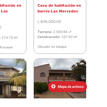
bitación en
Casa de habitación en
 Los
barrio Las Mercedes
L 836,000.00
0
Terreno:
2,000.84 v²
Construcción:
167.60 m²
:
274.70 m²
Ubicado en Jutiapa
 Porvenir
bitación en
Casa de habitación en
a Bight
Residencial Rosa Maria