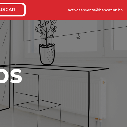
USCAR
activosenventa@bancatlan.hn
O
S