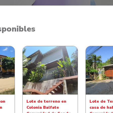
sponibles
Lote de terreno en Colonia
Lote de Ter
casa de
Balfate Comunidad de
de habitacio
Sandy Bay
de Mill
con
Lote de terreno en
Lote de Te
ón
Colonia Balfate
casa de ha