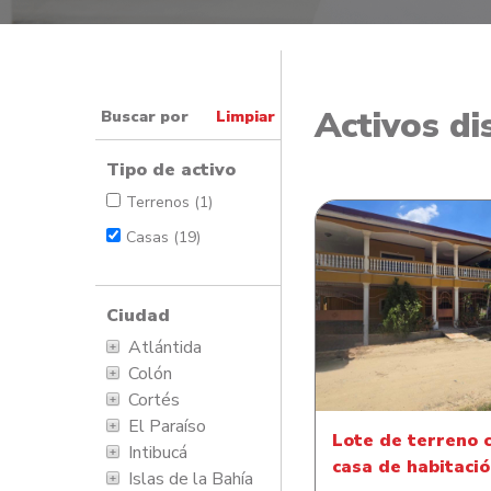
Activos di
Buscar por
Limpiar
Tipo de activo
Terrenos (1)
Casas (19)
Ciudad
Lote de terreno con 
Atlántida
habitación
Colón
Cortés
El Paraíso
Lote de terreno 
Intibucá
casa de habitaci
Islas de la Bahía