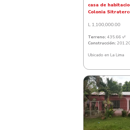
casa de habitacio
Colonia Sitraterc
L 1,100,000.00
Terreno:
435.66 v²
Construcción:
201.20
Ubicado en La Lima
Casa de habitació
Lomitas del Es