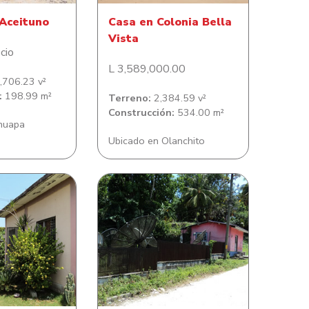
 Aceituno
Casa en Colonia Bella
Vista
cio
L 3,589,000.00
706.23 v²
:
198.99 m²
Terreno:
2,384.59 v²
Construcción:
534.00 m²
inuapa
Ubicado en Olanchito
bitación en
Casa de habitación en barrio
 Los Castaños
Las Mercedes