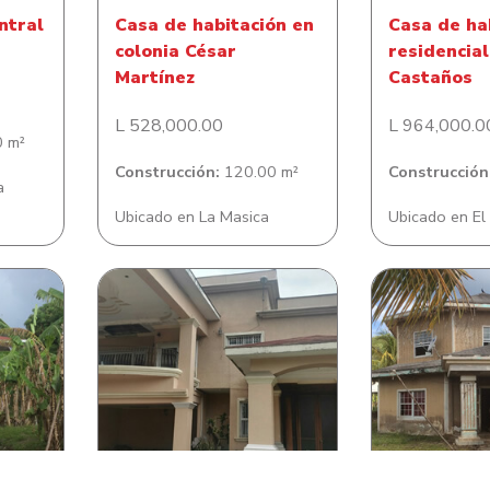
ntral
Casa de habitación en
Casa de ha
colonia César
residencial
Martínez
Castaños
L 528,000.00
L 964,000.0
 m²
Construcción:
120.00 m²
Construcción
a
Ubicado en La Masica
Ubicado en El
ón
Casa de habitación en
Casa de ha
t
Colonia El Sauce
Savann