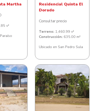
nta Martha
Residencial Quinta El
Dorado
0
Consultar precio
85 v²
Terreno:
1,460.99 v²
 Paraíso
Construcción:
635.00 m²
Ubicado en San Pedro Sula
l Aceituno
Casa en Colonia Bella Vista